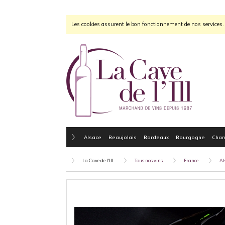
Les cookies assurent le bon fonctionnement de nos services. E
Alsace
Beaujolais
Bordeaux
Bourgogne
Cha
La Cave de l'Ill
Tous nos vins
France
Al