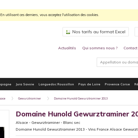
n utilisant ces derniers, vous acceptez l'utilisation des cookies.
Nos tarifs au format Excel
Actualités
Qui sommes nous ?
Contact
mpagne
Jura Savoie
Languedoc Roussillon
Pays de Loire
Provence Corse
Ré
sace
Gewurztraminer
Domaine Hunold Gewurztraminer 2013
Domaine Hunold Gewurztraminer 2
Alsace
-
Gewurztraminer
-
Blanc sec
Domaine Hunold Gewurztraminer 2013 - Vins France Alsace Gewurzt