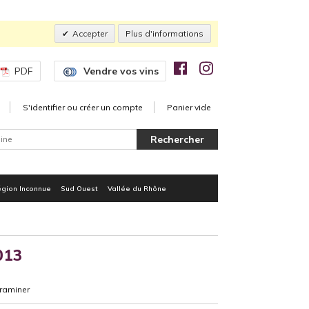
Accepter
Plus d'informations
PDF
Vendre vos vins
S'identifier ou créer un compte
Panier vide
gion Inconnue
Sud Ouest
Vallée du Rhône
013
raminer