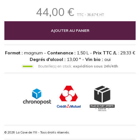
44,00 €
TTC - 36,67 € HT
AJOUTER AU PANIER
Format :
magnum -
Contenance :
1,50 L -
Prix TTC /L
: 29,33 €
Degrés d'alcool :
13,00 ° -
Vin bio :
oui
Bouteille(s) en stock,
expédition sous 24h/48h
© 2026 La Cave de l'Ill - Tous droits réservés.