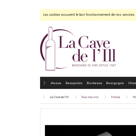
Les cookies assurent le bon fonctionnement de nos services. E
Alsace
Beaujolais
Bordeaux
Bourgogne
Cha
La Cave de l'Ill
Tous nos vins
France
Pa