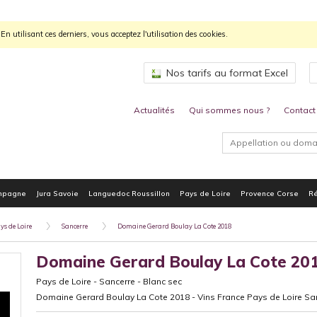
n utilisant ces derniers, vous acceptez l'utilisation des cookies.
Nos tarifs au format Excel
Actualités
Qui sommes nous ?
Contact
mpagne
Jura Savoie
Languedoc Roussillon
Pays de Loire
Provence Corse
Ré
ys de Loire
Sancerre
Domaine Gerard Boulay La Cote 2018
Domaine Gerard Boulay La Cote 20
Pays de Loire
-
Sancerre
-
Blanc sec
Domaine Gerard Boulay La Cote 2018 - Vins France Pays de Loire Sa