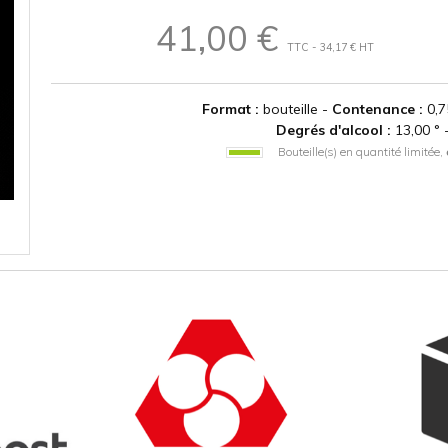
41,00 €
TTC - 34,17 € HT
Format :
bouteille -
Contenance :
0,7
Degrés d'alcool :
13,00 ° 
Bouteille(s) en quantité limitée,