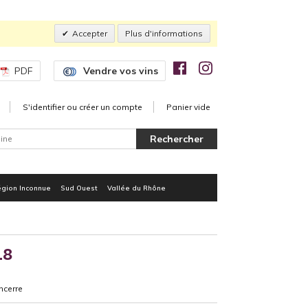
Accepter
Plus d'informations
PDF
Vendre vos vins
S'identifier ou créer un compte
Panier vide
gion Inconnue
Sud Ouest
Vallée du Rhône
18
ncerre