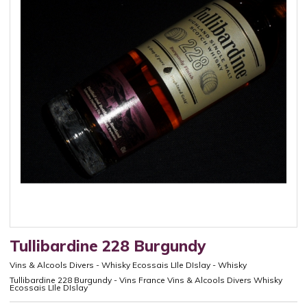
Tullibardine 228 Burgundy
Vins & Alcools Divers
-
Whisky Ecossais LIle DIslay
-
Whisky
Tullibardine 228 Burgundy - Vins France Vins & Alcools Divers Whisky
Ecossais LIle DIslay