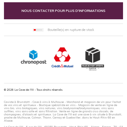
NOUS CONTACTER POUR PLUS D'INFORMATIONS
Bouteille(s) en rupture de stock
© 2026 La Cave de l'Ill - Tous droits réservés.
Caviste à Brunstatt - Cave à vins à Mulhouse - Marchand et magasin de vin pour l'achat
de vos vins et spiritueux - Boutique spécialiste en vins - Magasin de vente en ligne de
vins bio, vins biologiques, vins natures, vins biodynamie/biodynamiques, vins sans
sulfites, vins sans colle et sans filtration. Vente en ligne de grands crus classés, de
champagnes, d'alcools et spiritueux. La Cave de l'Ill est une cave à vin située à Brunstatt,
proche de Mulhouse, Colmar, Thann, Cernay et Guebwiller, dans le Haut-Rhin 68 en
Alsace.
La Cave de l'Ill - 6 rue de l'Ill - 68350 Brunstatt - Haut-Rhin 68 - Alsace - France - Tél : 03