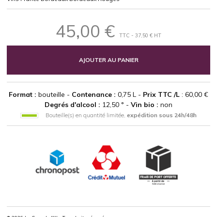
45,00 €
TTC - 37,50 € HT
AJOUTER AU PANIER
Format :
bouteille -
Contenance :
0,75 L -
Prix TTC /L
: 60,00 €
Degrés d'alcool :
12,50 ° -
Vin bio :
non
Bouteille(s) en quantité limitée,
expédition sous 24h/48h